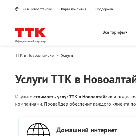
Вы в Новоалтайске
Карта покрытия
Поддержка
Все тарифы
ТТК в Новоалтайске
›
Услуги
Услуги ТТК в Новоалта
Изучите
стоимость услуг ТТК в Новоалтайске
и подключ
компаниями. Провайдер обеспечит каждого клиента п
Список
Домашний интернет
услуг