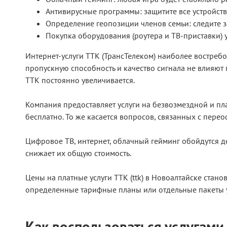
Антивирусные программы: защитите все устройст
Определение геопозиции членов семьи: следите з
Покупка оборудования (роутера и ТВ-приставки) 
Интернет-услуги ТТК (ТрансТелеком) наиболее востреб
пропускную способность и качество сигнала не влияют
ТТК постоянно увеличивается.
Компания предоставляет услуги на безвозмездной и пл
бесплатно. То же касается вопросов, связанных с пер
Цифровое ТВ, интернет, облачный гейминг обойдутся д
снижает их общую стоимость.
Цены на платные услуги ТТК (ttk) в Новоалтайске стан
определенные тарифные планы или отдельные пакеты у
Как воспользоваться услугами