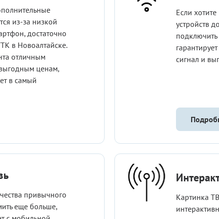
ополнительные
Если хотите
тся из-за низкой
устройств д
артфон, достаточно
подключить 
ТК в Новоалтайске.
гарантирует
нта отличным
сигнал и вы
выгодным ценам,
дет в самый
Подроб
зь
Интерак
ичества привычного
Картинка ТВ
мить еще больше,
интерактив
т с мобильной