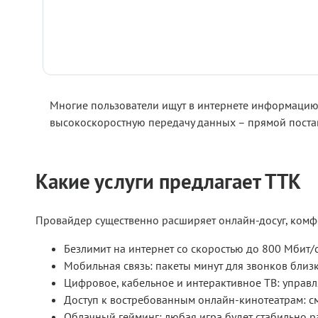
Многие пользователи ищут в интернете информацию 
высокоскоростную передачу данных – прямой постав
Какие услуги предлагает ТТК
Провайдер существенно расширяет онлайн-досуг, комфор
Безлимит на интернет со скоростью до 800 Мбит/с
Мобильная связь: пакеты минут для звонков близк
Цифровое, кабельное и интерактивное ТВ: управл
Доступ к востребованным онлайн-кинотеатрам: см
Облачный гейминг: любая игра будет стабильно р