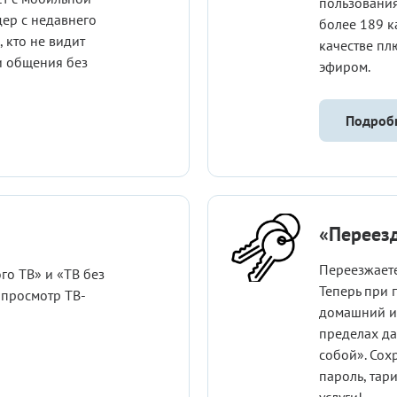
пользования
дер с недавнего
более 189 к
, кто не видит
качестве пл
и общения без
эфиром.
Подроб
«Переез
Переезжаете
го ТВ» и «ТВ без
Теперь при 
 просмотр ТВ-
домашний и
пределах да
собой». Сох
пароль, тар