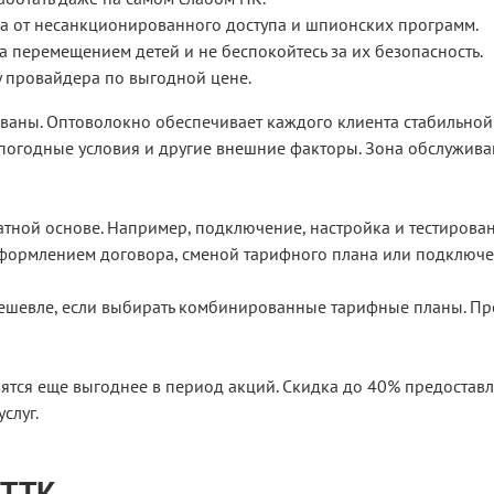
ва от несанкционированного доступа и шпионских программ.
а перемещением детей и не беспокойтесь за их безопасность.
у провайдера по выгодной цене.
ованы. Оптоволокно обеспечивает каждого клиента стабильной
 погодные условия и другие внешние факторы. Зона обслужива
атной основе. Например, подключение, настройка и тестирован
еоформлением договора, сменой тарифного плана или подключе
ешевле, если выбирать комбинированные тарифные планы. Про
овятся еще выгоднее в период акций. Скидка до 40% предоста
слуг.
 ТТК