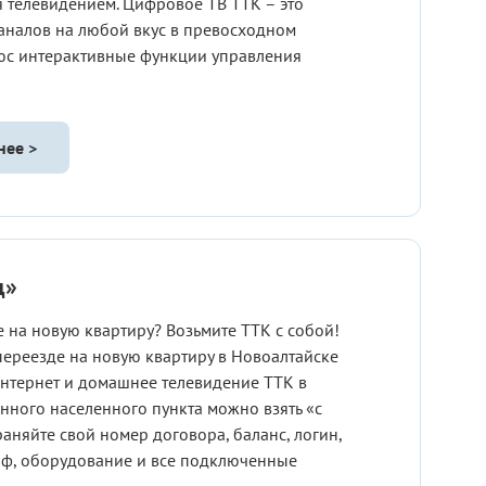
 телевидением. Цифровое ТВ ТТК – это
аналов на любой вкус в превосходном
юс интерактивные функции управления
нее >
д»
 на новую квартиру? Возьмите ТТК с собой!
переезде на новую квартиру в Новоалтайске
нтернет и домашнее телевидение ТТК в
нного населенного пункта можно взять «с
раняйте свой номер договора, баланс, логин,
иф, оборудование и все подключенные