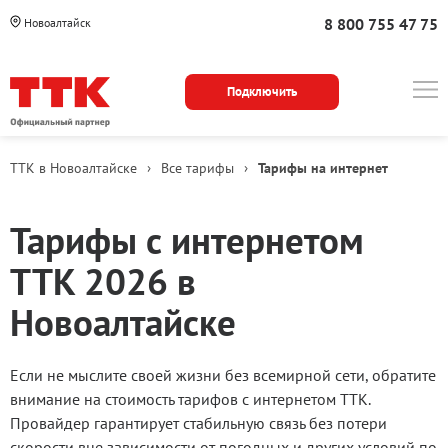
8 800 755 47 75
Новоалтайск
Подключить
ТТК в Новоалтайске
›
Все тарифы
›
Тарифы на интернет
Тарифы
Тарифы с интернетом
с
ТТК 2026 в
интернетом
Новоалтайске
ТТК
Если не мыслите своей жизни без всемирной сети, обратите
2025
внимание на стоимость тарифов с интернетом ТТК.
Провайдер гарантирует стабильную связь без потери
в
скорости вне зависимости от погодных и других условий по